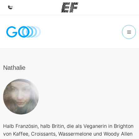
Home
Willkommen bei EF
Programme
Alle Programme ansehen
Nathalie
Büros
Büros in der Nähe
Über uns
Wer wir sind
Karriere
Halb Französin, halb Britin, die als Veganerin in Brighton
Teil des Teams werden
von Kaffee, Croissants, Wassermelone und Woody Allen