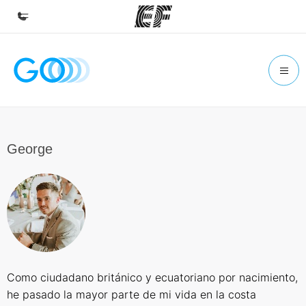
Home
Willkommen bei EF
Programme
Alle Programme ansehen
George
Büros
Büros in der Nähe
Über uns
Wer wir sind
Karriere
Como ciudadano británico y ecuatoriano por nacimiento,
Teil des Teams werden
he pasado la mayor parte de mi vida en la costa