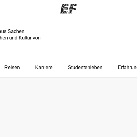
aus Sachen
hen und Kultur von
mme
Büros
Üb
e ansehen
Büros in der Nähe
Wer
Reisen
Karriere
Studentenleben
Erfahrun