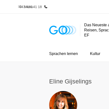
043 430 41 18
Menü
Das Neueste 
Reisen, Sprac
Home
Progra
EF
Willkommen bei EF
Alle Programm
Sprachen lernen
Kultur
Eline Gijselings