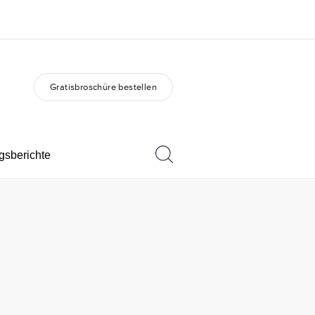
Gratisbroschüre bestellen
er uns
Karriere
 wir sind
Teil des Teams werden
gsberichte