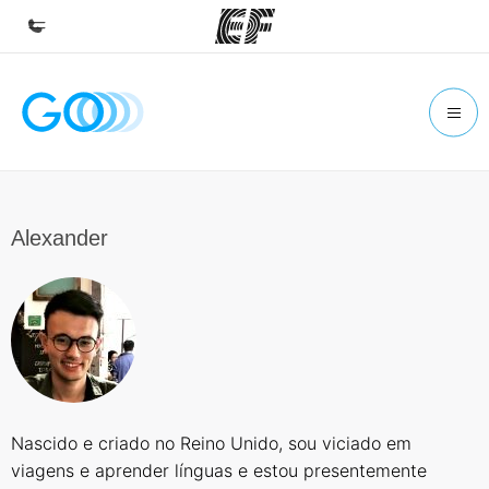
Home
Willkommen bei EF
Programme
Alle Programme ansehen
Alexander
Büros
Büros in der Nähe
Über uns
Wer wir sind
Karriere
Nascido e criado no Reino Unido, sou viciado em
Teil des Teams werden
viagens e aprender línguas e estou presentemente